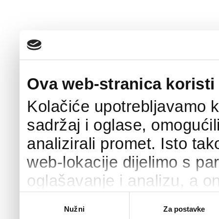
Ova web-stranica koristi
Kolačiće upotrebljavamo k
sadržaj i oglase, omogućil
analizirali promet. Isto ta
web-lokacije dijelimo s pa
oglašavanje i analizu, a o
podacima koje ste im pružili
Odabir
Nužni
Za postavke
pristanka
upotrebljavali njihove usl