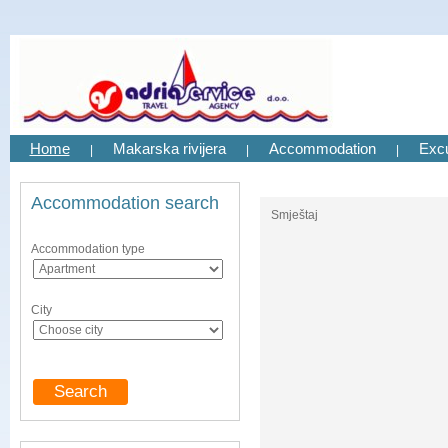
Home
Makarska rivijera
Accommodation
Exc
|
|
|
Accommodation search
Smještaj
Accommodation type
City