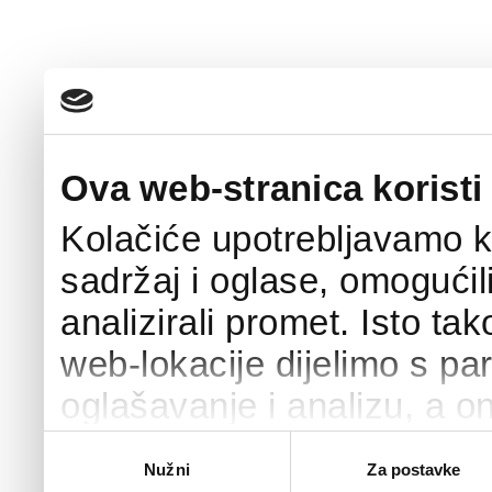
Ova web-stranica koristi
Kolačiće upotrebljavamo k
sadržaj i oglase, omogućil
analizirali promet. Isto ta
web-lokacije dijelimo s pa
oglašavanje i analizu, a o
podacima koje ste im pružili
Odabir
Nužni
Za postavke
pristanka
upotrebljavali njihove usl