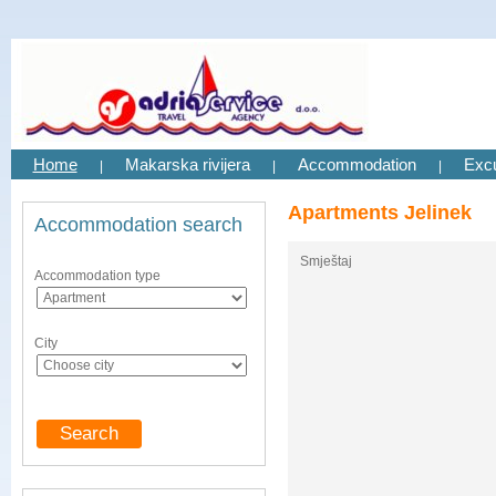
Home
Makarska rivijera
Accommodation
Exc
|
|
|
Apartments Jelinek
Accommodation search
Smještaj
Accommodation type
City